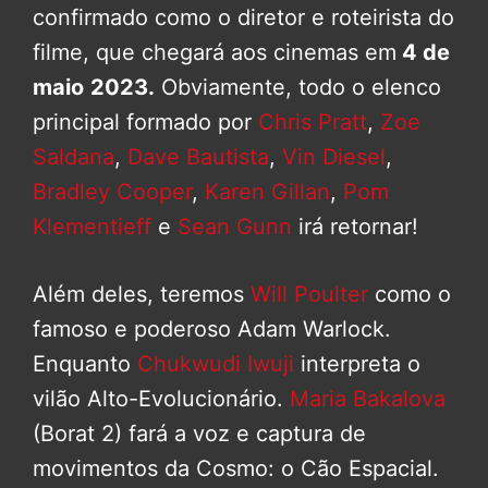
confirmado como o diretor e roteirista do
filme, que chegará aos cinemas em
4 de
maio
2023.
Obviamente, todo o elenco
principal formado por
Chris Pratt
,
Zoe
Saldana
,
Dave Bautista
,
Vin Diesel
,
Bradley Cooper
,
Karen Gillan
,
Pom
Klementieff
e
Sean Gunn
irá retornar!
Além deles, teremos
Will Poulter
como o
famoso e poderoso Adam Warlock.
Enquanto
Chukwudi Iwuji
interpreta o
vilão Alto-Evolucionário.
Maria Bakalova
(Borat 2) fará a voz e captura de
movimentos da Cosmo: o Cão Espacial.