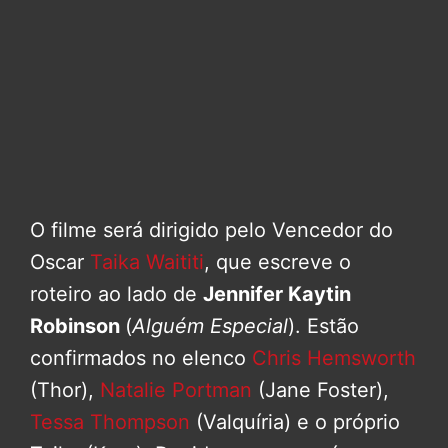
O filme será dirigido pelo Vencedor do
Oscar
Taika Waititi
, que escreve o
roteiro ao lado de
Jennifer Kaytin
Robinson
(
Alguém Especial
). Estão
confirmados no elenco
Chris Hemsworth
(Thor),
Natalie Portman
(Jane Foster),
Tessa Thompson
(Valquíria) e o próprio