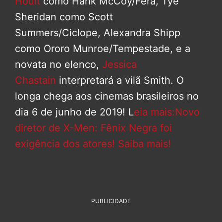
Hoult
como Hank McCoy/Fera, Tye
Sheridan como Scott
Summers/Ciclope, Alexandra Shipp
como Ororo Munroe/Tempestade, e a
novata no elenco,
Jessica
Chastain
interpretará a vilã Smith. O
longa chega aos cinemas brasileiros no
dia 6 de junho de 2019! L
eia mais:Novo
diretor de X-Men: Fênix Negra foi
exigência dos atores! Saiba mais!
PUBLICIDADE