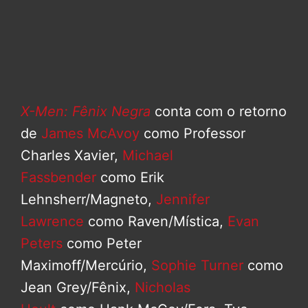
X-Men: Fênix Negra
conta com o retorno
de
James McAvoy
como Professor
Charles Xavier,
Michael
Fassbender
como Erik
Lehnsherr/Magneto,
Jennifer
Lawrence
como Raven/Mística,
Evan
Peters
como Peter
Maximoff/Mercúrio,
Sophie Turner
como
Jean Grey/Fênix,
Nicholas