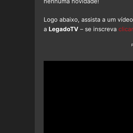
nenhuma novidade!
Logo abaixo, assista a um víde
a
LegadoTV
– se inscreva
clica