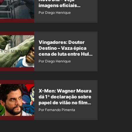
imagens oficiais
descartadas do Hulk
Por Diego Henrique
Cinza no filme
Vingadores: Doutor
Destino – Vaza épica
cena de luta entre Hulk
e o Coisa
Por Diego Henrique
X-Men: Wagner Moura
dá 1ª declaração sobre
papel de vilão no filme
da Marvel
Por Fernando Pimenta