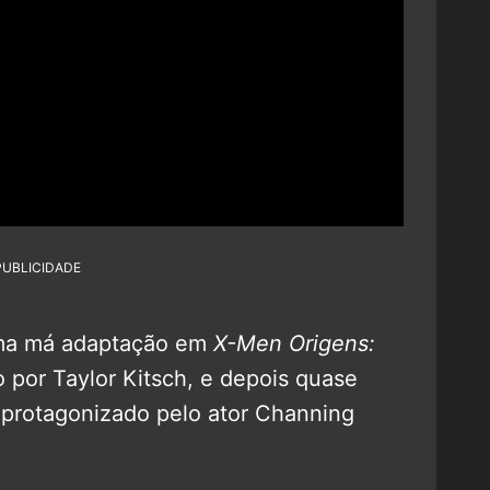
PUBLICIDADE
uma má adaptação em
X-Men Origens:
o por Taylor Kitsch, e depois quase
 protagonizado pelo ator Channing