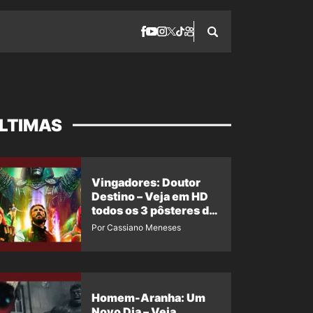
LTIMAS
Vingadores: Doutor
Destino – Veja em HD
todos os 3 pôsteres de
‘Doomsday’ + 1 imagem
Por Cassiano Meneses
oficial com os 26
heróis do filme
Homem-Aranha: Um
Novo Dia – Veja