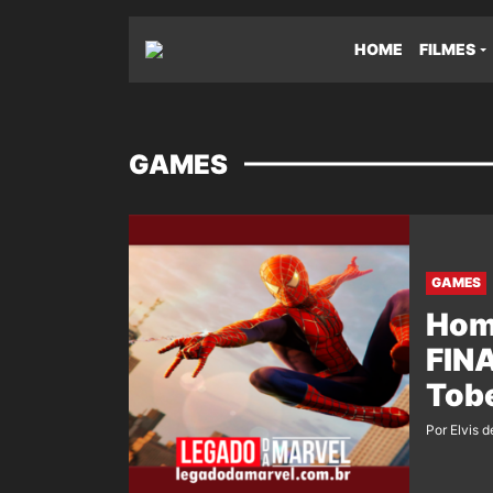
HOME
FILMES
GAMES
GAMES
Hom
FIN
Tob
Por Elvis d