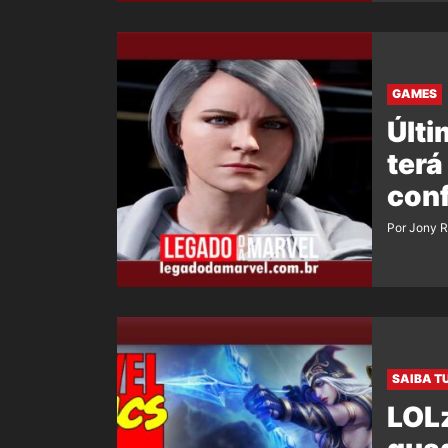
GAMES
Últ
terá
conf
Por Jony 
SAIBA T
LOL