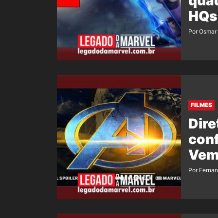
quad
HQs 
Por Osmar 
FILMES
Dire
con
Vem
Por Ferna