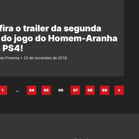
ira o trailer da segunda
 do jogo do Homem-Aranha
 PS4!
ndo Pimenta
23 de novembro de 2018
1
…
64
65
66
67
68
69
Página
Página
Página
Página
Página
Página
Página