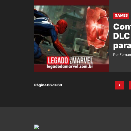
GAMES
Conf
DLC
para
Por Ferna
Página 66 de 69