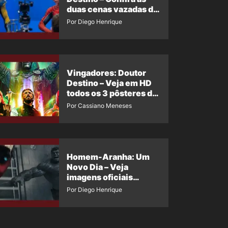
duas cenas vazadas do
Wolverine e o Homem-
Por Diego Henrique
Aranha de Maguire
Vingadores: Doutor
Destino – Veja em HD
todos os 3 pôsteres de
‘Doomsday’ + 1 imagem
Por Cassiano Meneses
oficial com os 26
heróis do filme
Homem-Aranha: Um
Novo Dia – Veja
imagens oficiais
descartadas do Hulk
Por Diego Henrique
Cinza no filme