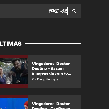
LTIMAS
Vingadores: Doutor
Destino – Vazam
imagens da versão
maligna do Doutor
Por Diego Henrique
Estranho
Vingadores: Doutor
Destino – Confira as