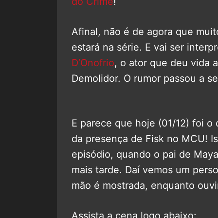
do Crime
!
Afinal, não é de agora que mui
estará na série. E vai ser inte
D’Onofrio
, o ator que deu vida 
Demolidor. O rumor passou a ser
E parece que hoje (01/12) foi o
da presença de Fisk no MCU! 
episódio, quando o pai de Maya
mais tarde. Daí vemos um pers
mão é mostrada, enquanto ouv
Assista a cena logo abaixo: