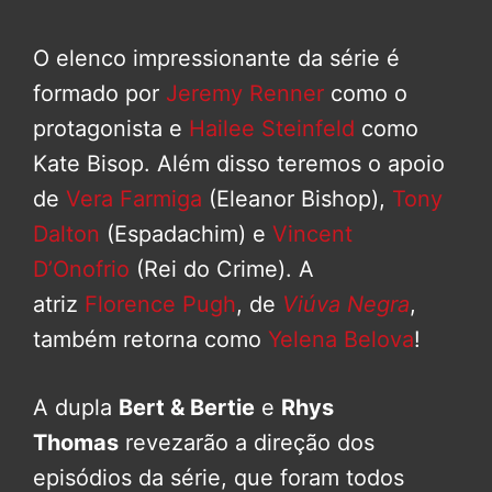
O elenco impressionante da série é
formado por
Jeremy Renner
como o
protagonista e
Hailee Steinfeld
como
Kate Bisop. Além disso teremos o apoio
de
Vera Farmiga
(Eleanor Bishop),
Tony
Dalton
(Espadachim) e
Vincent
D’Onofrio
(Rei do Crime). A
atriz
Florence Pugh
, de
Viúva Negra
,
também retorna como
Yelena Belova
!
A dupla
Bert & Bertie
e
Rhys
Thomas
revezarão a direção dos
episódios da série, que foram todos