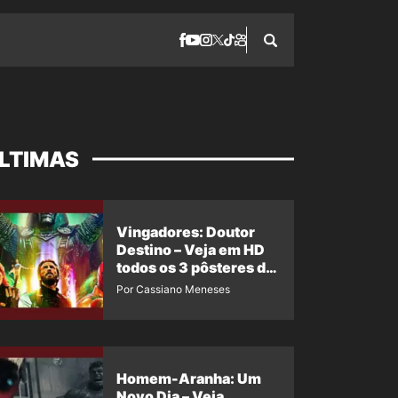
LTIMAS
Vingadores: Doutor
Destino – Veja em HD
todos os 3 pôsteres de
‘Doomsday’ + 1 imagem
Por Cassiano Meneses
oficial com os 26
heróis do filme
Homem-Aranha: Um
Novo Dia – Veja