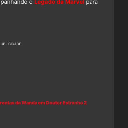
mpanhando o
Legado da Marvel
para
PUBLICIDADE
grentas da Wanda em Doutor Estranho 2