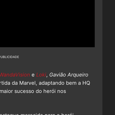
PUBLICIDADE
WandaVision
e
Loki
,
Gavião Arqueiro
ertida da Marvel, adaptando bem a HQ
o maior sucesso do herói nos