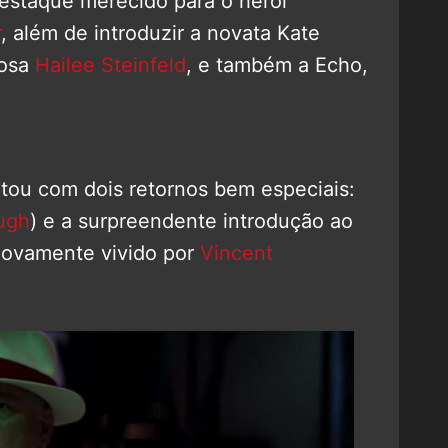
destaque merecido para o herói
r
, além de introduzir a novata Kate
tosa
Hailee Steinfeld
, e também a Echo,
tou com dois retornos bem especiais:
ugh
) e a surpreendente introdução ao
 novamente vivido por
Vincent