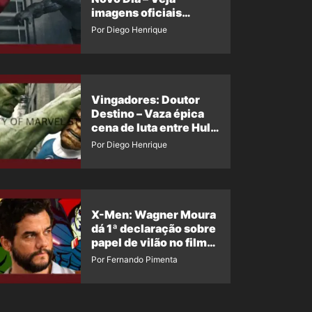
imagens oficiais
descartadas do Hulk
Por Diego Henrique
Cinza no filme
Vingadores: Doutor
Destino – Vaza épica
cena de luta entre Hulk
e o Coisa
Por Diego Henrique
X-Men: Wagner Moura
dá 1ª declaração sobre
papel de vilão no filme
da Marvel
Por Fernando Pimenta