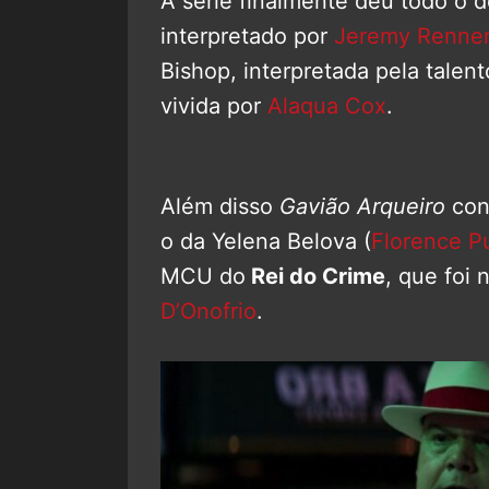
A série finalmente deu todo o 
interpretado por
Jeremy Renne
Bishop, interpretada pela talen
vivida por
Alaqua Cox
.
Além disso
Gavião Arqueiro
con
o da Yelena Belova (
Florence P
MCU do
Rei do Crime
, que foi
D’Onofrio
.