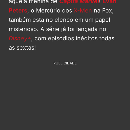
aquela menina de
Capitã Marvel
!
Evan
Peters
, o Mercúrio dos
X-Men
na Fox,
também está no elenco em um papel
misterioso. A série já foi lançada no
Disney+
, com episódios inéditos todas
as sextas!
PUBLICIDADE