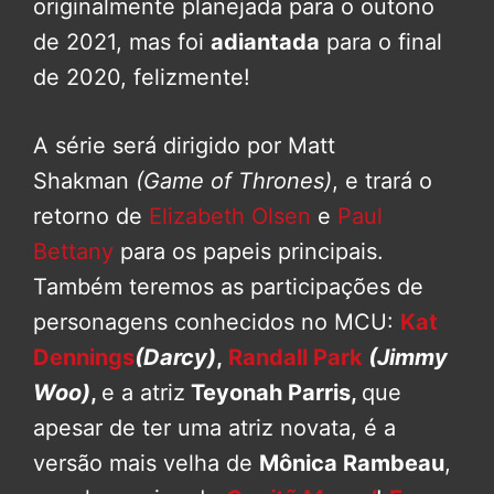
originalmente planejada para o outono
de 2021, mas foi
adiantada
para o final
de 2020, felizmente!
A série será dirigido por Matt
Shakman
(Game of Thrones)
, e trará o
retorno de
Elizabeth Olsen
e
Paul
Bettany
para os papeis principais.
Também teremos as participações de
personagens conhecidos no MCU:
Kat
Dennings
(Darcy)
,
Randall Park
(Jimmy
Woo)
,
e a atriz
Teyonah Parris,
que
apesar de ter uma atriz novata, é a
versão mais velha de
Mônica Rambeau
,