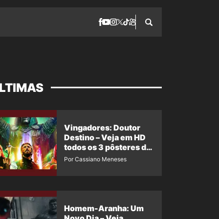
LTIMAS
Vingadores: Doutor
Destino – Veja em HD
todos os 3 pôsteres de
‘Doomsday’ + 1 imagem
Por Cassiano Meneses
oficial com os 26
heróis do filme
Homem-Aranha: Um
Novo Dia – Veja