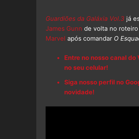
Guardiões da Galáxia Vol.3
já e
James Gunn
de volta no roteiro
Marvel
após comandar
O Esqua
Entre no nosso canal do
no seu celular!
Siga nosso perfil no Go
novidade!