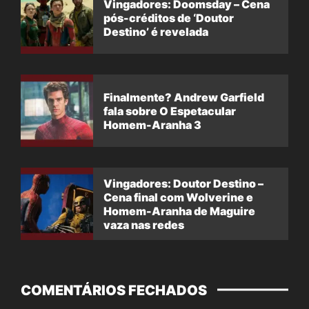
Vingadores: Doomsday – Cena
pós-créditos de ‘Doutor
Destino’ é revelada
Finalmente? Andrew Garfield
fala sobre O Espetacular
Homem-Aranha 3
Vingadores: Doutor Destino –
Cena final com Wolverine e
Homem-Aranha de Maguire
vaza nas redes
COMENTÁRIOS FECHADOS