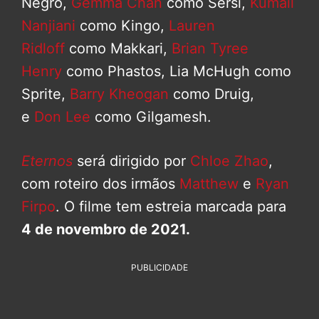
Negro,
Gemma Chan
como Sersi,
Kumail
Nanjiani
como Kingo,
Lauren
Ridloff
como Makkari,
Brian Tyree
Henry
como Phastos, Lia McHugh como
Sprite,
Barry Kheogan
como Druig,
e
Don Lee
como Gilgamesh.
Eternos
será dirigido por
Chloe Zhao
,
com roteiro dos irmãos
Matthew
e
Ryan
Firpo
. O filme tem estreia marcada para
4 de novembro de 2021.
PUBLICIDADE