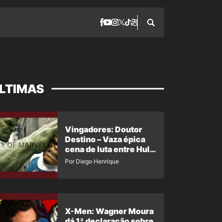
LTIMAS
Vingadores: Doutor
Destino – Vaza épica
cena de luta entre Hulk
e o Coisa
Por Diego Henrique
X-Men: Wagner Moura
dá 1ª declaração sobre