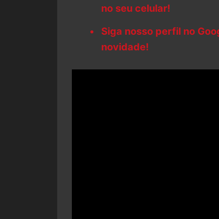
no seu celular!
Siga nosso perfil no Go
novidade!