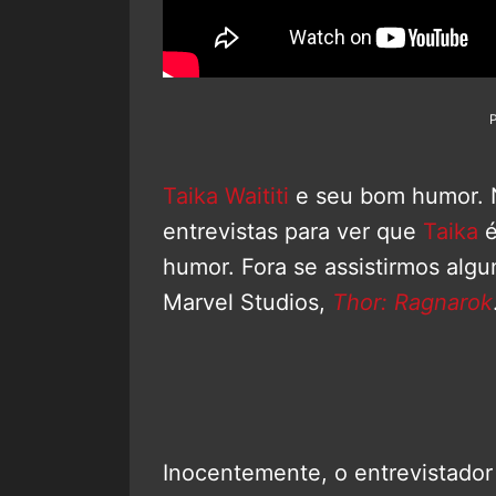
Taika Waititi
e seu bom humor. N
entrevistas para ver que
Taika
é
humor. Fora se assistirmos alg
Marvel Studios,
Thor: Ragnarok
Inocentemente, o entrevistado