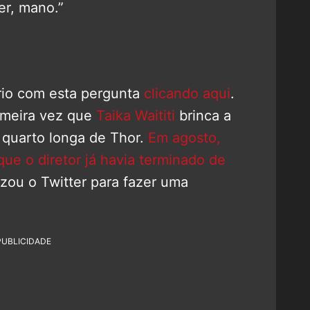
er, mano.”
ário com esta pergunta
clicando aqui
.
imeira vez que
Taika Waititi
brinca a
o quarto longa de Thor.
Em agosto,
que o diretor já havia terminado de
ilizou o Twitter para fazer uma
PUBLICIDADE