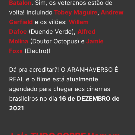
Batalon
. Sim, os veteranos estão de
volta! Incluindo
Tobey Maguire
,
Andrew
Garfield
e os vilões:
Willem
Dafoe
(Duende Verde),
Alfred
Molina
(Doutor Octopus) e
Jamie
Foxx
(Electro)!
Dá pra acreditar?! O ARANHAVERSO É
REAL e o filme está atualmente
agendado para chegar aos cinemas
brasileiros no dia
16 de
DEZEMBRO de
2021
.