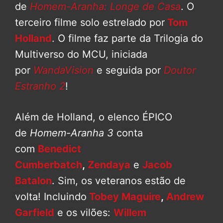
de
Homem-Aranha: Longe de Casa
. O
terceiro filme solo estrelado por
Tom
Holland
. O filme faz parte da Trilogia do
Multiverso do MCU, iniciada
por
WandaVision
e seguida por
Doutor
Estranho 2
!
Além de Holland, o elenco ÉPICO
de
Homem-Aranha 3
conta
com
Benedict
Cumberbatch
,
Zendaya
e
Jacob
Batalon
. Sim, os veteranos estão de
volta! Incluindo
Tobey Maguire
,
Andrew
Garfield
e os vilões:
Willem