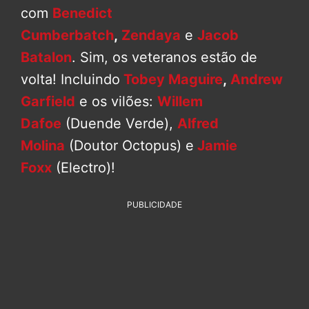
com
Benedict
Cumberbatch
,
Zendaya
e
Jacob
Batalon
. Sim, os veteranos estão de
volta! Incluindo
Tobey Maguire
,
Andrew
Garfield
e os vilões:
Willem
Dafoe
(Duende Verde),
Alfred
Molina
(Doutor Octopus) e
Jamie
Foxx
(Electro)!
PUBLICIDADE