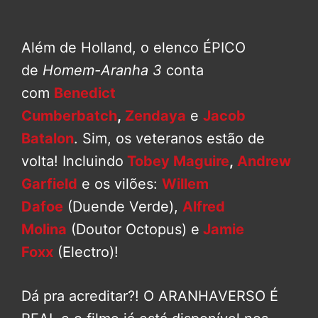
Além de Holland, o elenco ÉPICO
de
Homem-Aranha 3
conta
com
Benedict
Cumberbatch
,
Zendaya
e
Jacob
Batalon
. Sim, os veteranos estão de
volta! Incluindo
Tobey Maguire
,
Andrew
Garfield
e os vilões:
Willem
Dafoe
(Duende Verde),
Alfred
Molina
(Doutor Octopus) e
Jamie
Foxx
(Electro)!
Dá pra acreditar?! O ARANHAVERSO É