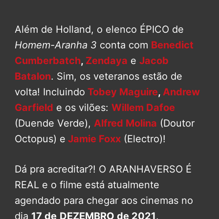
Além de Holland, o elenco ÉPICO de
Homem-Aranha 3
conta com
Benedict
Cumberbatch
,
Zendaya
e
Jacob
Batalon
. Sim, os veteranos estão de
volta! Incluindo
Tobey Maguire
,
Andrew
Garfield
e os vilões:
Willem Dafoe
(Duende Verde),
Alfred Molina
(Doutor
Octopus) e
Jamie Foxx
(Electro)!
Dá pra acreditar?! O ARANHAVERSO É
REAL e o filme está atualmente
agendado para chegar aos cinemas no
dia
17 de
DEZEMBRO de 2021
.