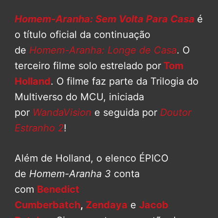
Homem-Aranha: Sem Volta Para Casa
é
o título oficial da continuação
de
Homem-Aranha: Longe de Casa
. O
terceiro filme solo estrelado por
Tom
Holland
. O filme faz parte da Trilogia do
Multiverso do MCU, iniciada
por
WandaVision
e seguida por
Doutor
Estranho 2
!
Além de Holland, o elenco ÉPICO
de
Homem-Aranha 3
conta
com
Benedict
Cumberbatch
,
Zendaya
e
Jacob