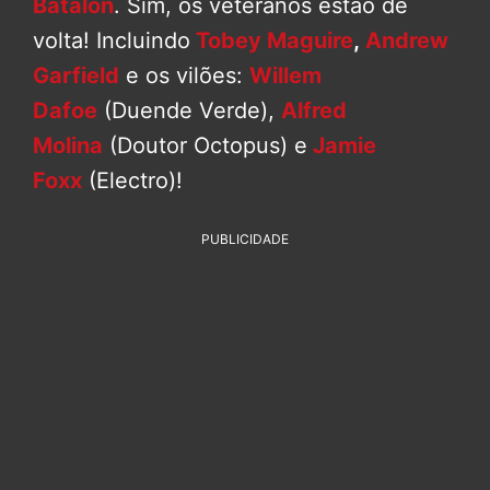
Batalon
. Sim, os veteranos estão de
volta! Incluindo
Tobey Maguire
,
Andrew
Garfield
e os vilões:
Willem
Dafoe
(Duende Verde),
Alfred
Molina
(Doutor Octopus) e
Jamie
Foxx
(Electro)!
PUBLICIDADE