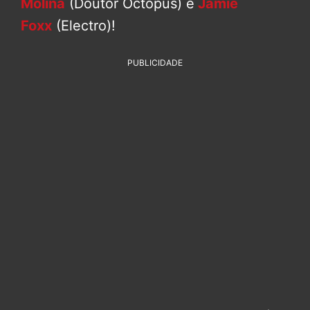
Molina
(Doutor Octopus) e
Jamie
Foxx
(Electro)!
PUBLICIDADE