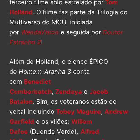
terceiro filme solo estrelado por
Tom
Holland
. O filme faz parte da Trilogia do
Multiverso do MCU, iniciada
por
WandaVision
e seguida por
Doutor
Estranho 2
!
Além de Holland, o elenco ÉPICO
de
Homem-Aranha 3
conta
com
Benedict
Cumberbatch
,
Zendaya
e
Jacob
Batalon
. Sim, os veteranos estão de
volta! Incluindo
Tobey Maguire
,
Andrew
Garfield
e os vilões:
Willem
Dafoe
(Duende Verde),
Alfred