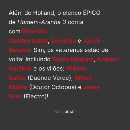
Além de Holland, o elenco ÉPICO
de
Homem-Aranha 3
conta
com
Benedict
Cumberbatch
,
Zendaya
e
Jacob
Batalon
. Sim, os veteranos estão de
volta! Incluindo
Tobey Maguire
,
Andrew
Garfield
e os vilões:
Willem
Dafoe
(Duende Verde),
Alfred
Molina
(Doutor Octopus) e
Jamie
Foxx
(Electro)!
PUBLICIDADE