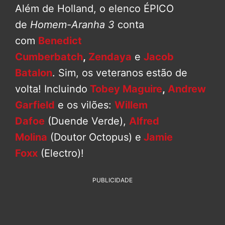
Além de Holland, o elenco ÉPICO
de
Homem-Aranha 3
conta
com
Benedict
Cumberbatch
,
Zendaya
e
Jacob
Batalon
. Sim, os veteranos estão de
volta! Incluindo
Tobey Maguire
,
Andrew
Garfield
e os vilões:
Willem
Dafoe
(Duende Verde),
Alfred
Molina
(Doutor Octopus) e
Jamie
Foxx
(Electro)!
PUBLICIDADE