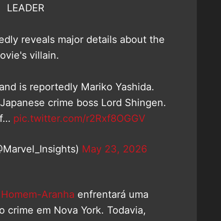
LEADER
dly reveals major details about the
ovie's villain.
and is reportedly Mariko Yashida.
f Japanese crime boss Lord Shingen.
lf…
pic.twitter.com/r2Rxf8OGGV
@Marvel_Insights)
May 23, 2026
e
Homem-Aranha
enfrentará uma
do crime em Nova York. Todavia,