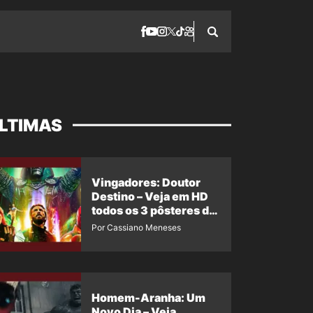
LTIMAS
Vingadores: Doutor
Destino – Veja em HD
todos os 3 pôsteres de
‘Doomsday’ + 1 imagem
Por Cassiano Meneses
oficial com os 26
heróis do filme
Homem-Aranha: Um
Novo Dia – Veja