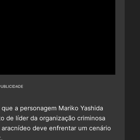
PUBLICIDADE
a que a personagem Mariko Yashida
o de líder da organização criminosa
i aracnídeo deve enfrentar um cenário
.