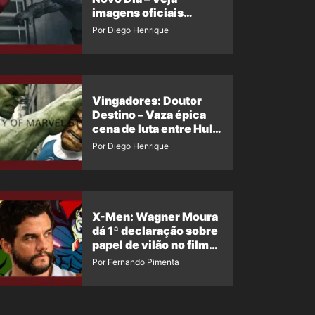
imagens oficiais
descartadas do Hulk
Por Diego Henrique
Cinza no filme
Vingadores: Doutor
Destino – Vaza épica
cena de luta entre Hulk
e o Coisa
Por Diego Henrique
X-Men: Wagner Moura
dá 1ª declaração sobre
papel de vilão no filme
da Marvel
Por Fernando Pimenta