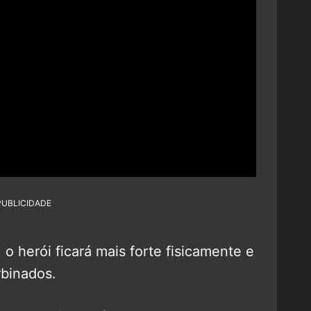
PUBLICIDADE
o herói ficará mais forte fisicamente e
rbinados.