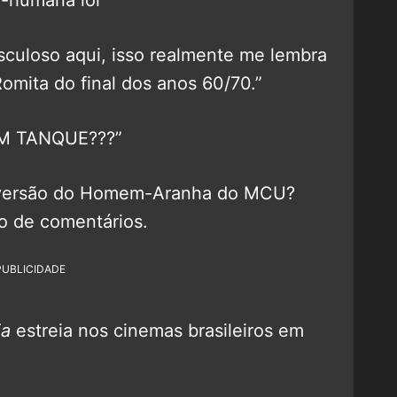
e-humana lol”
culoso aqui, isso realmente me lembra
Romita do final dos anos 60/70.”
M TANQUE???”
 versão do Homem-Aranha do MCU?
o de comentários.
PUBLICIDADE
ia
estreia nos cinemas brasileiros em