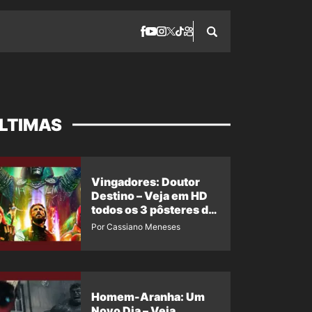
LTIMAS
Vingadores: Doutor
Destino – Veja em HD
todos os 3 pôsteres de
‘Doomsday’ + 1 imagem
Por Cassiano Meneses
oficial com os 26
heróis do filme
Homem-Aranha: Um
Novo Dia – Veja