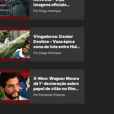
imagens oficiais
descartadas do Hulk
Por Diego Henrique
Cinza no filme
Vingadores: Doutor
Destino – Vaza épica
cena de luta entre Hulk
e o Coisa
Por Diego Henrique
X-Men: Wagner Moura
dá 1ª declaração sobre
papel de vilão no filme
da Marvel
Por Fernando Pimenta