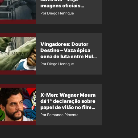
imagens oficiais
descartadas do Hulk
Por Diego Henrique
Cinza no filme
Vingadores: Doutor
Destino – Vaza épica
cena de luta entre Hulk
e o Coisa
Por Diego Henrique
X-Men: Wagner Moura
dá 1ª declaração sobre
papel de vilão no filme
da Marvel
Por Fernando Pimenta