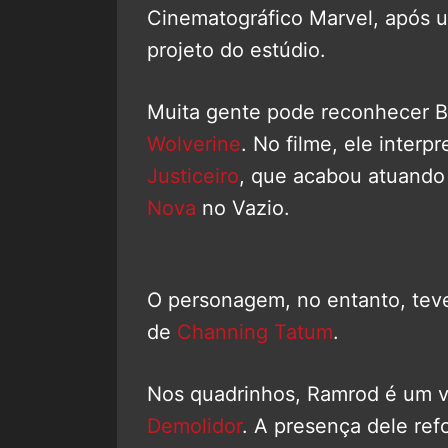
Cinematográfico Marvel, após u
projeto do estúdio.
Muita gente pode reconhecer B
Wolverine
. No filme, ele interp
Justiceiro
, que acabou atuand
Nova
no Vazio.
O personagem, no entanto, teve
de
Channing Tatum
.
Nos quadrinhos, Ramrod é um v
Demolidor
. A presença dele ref