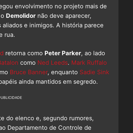
egou envolvimento no projeto mais de
 o
Demolidor
não deve aparecer,
liados e inimigos. A história parece
e rua.
nd
retorna como
Peter Parker
, ao lado
Batalon
como
Ned Leeds
.
Mark Ruffalo
omo
Bruce Banner
, enquanto
Sadie Sink
apéis ainda mantidos em segredo.
PUBLICIDADE
te do elenco e, segundo rumores,
 ao Departamento de Controle de