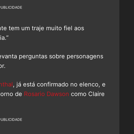
PUBLICIDADE
 tem um traje muito fiel aos
a.”
evanta perguntas sobre personagens
r.
nthal
, já está confirmado no elenco, e
etorno de
Rosario Dawson
como Claire
PUBLICIDADE