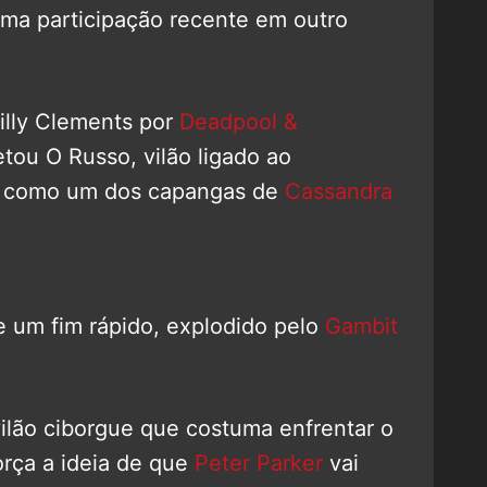
ma participação recente em outro
illy Clements por
Deadpool &
retou O Russo, vilão ligado ao
o como um dos capangas de
Cassandra
 um fim rápido, explodido pelo
Gambit
ilão ciborgue que costuma enfrentar o
orça a ideia de que
Peter Parker
vai