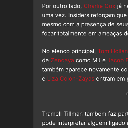
Por outro lado,
Charlie Cox
já n
uma vez. Insiders reforçam que
mesmo com a presença de seus a
focar totalmente em ameaças d
No elenco principal,
Tom Holla
de
Zendaya
como MJ e
Jacob 
também aparece novamente c
e
Liza Colón-Zayas
entram em p
Tramell Tillman também faz par
pode interpretar alguém ligado