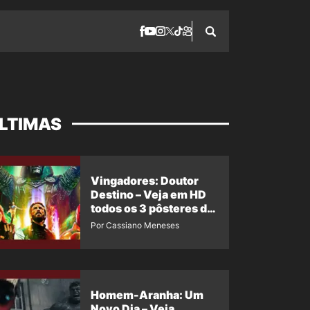
LTIMAS
Vingadores: Doutor
Destino – Veja em HD
todos os 3 pôsteres de
‘Doomsday’ + 1 imagem
Por Cassiano Meneses
oficial com os 26
heróis do filme
Homem-Aranha: Um
Novo Dia – Veja