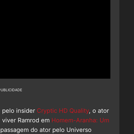
PUBLICIDADE
 pelo insider
Cryptic HD Quality
, o ator
a viver Ramrod em
Homem-Aranha: Um
a passagem do ator pelo Universo