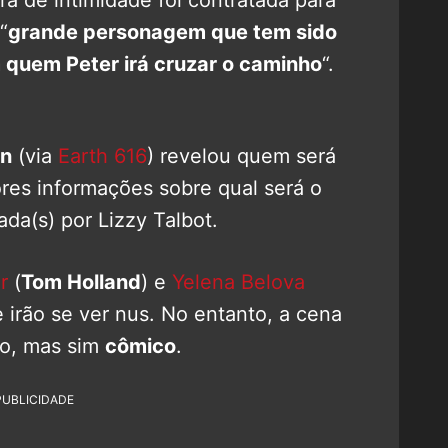
“
grande personagem que tem sido
m quem Peter irá cruzar o caminho
“.
an
(via
Earth 616
) revelou quem será
res informações sobre qual será o
da(s) por Lizzy Talbot.
r
(
Tom Holland
) e
Yelena Belova
 irão se ver nus. No entanto, a cena
co, mas sim
cômico
.
PUBLICIDADE