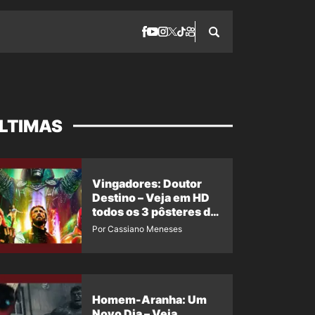
LTIMAS
Vingadores: Doutor
Destino – Veja em HD
todos os 3 pôsteres de
‘Doomsday’ + 1 imagem
Por Cassiano Meneses
oficial com os 26
heróis do filme
Homem-Aranha: Um
Novo Dia – Veja