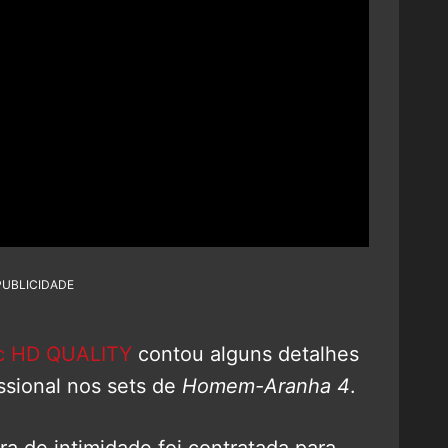
PUBLICIDADE
ic HD QUALITY
contou alguns detalhes
ssional nos sets de
Homem-Aranha 4
.
a de intimidade foi contratada para