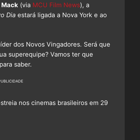
 Mack
(via
MCU Film News
), a
o Dia
estará ligada a Nova York e ao
líder dos Novos Vingadores. Será que
 sua superequipe? Vamos ter que
para saber.
PUBLICIDADE
streia nos cinemas brasileiros em 29