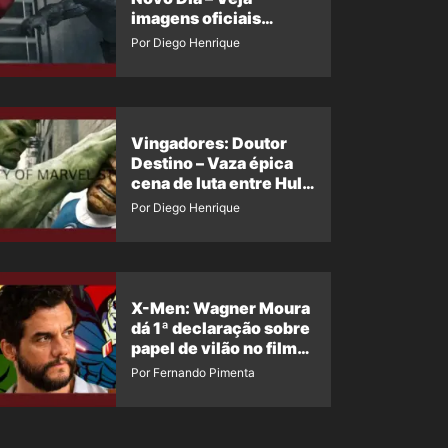
imagens oficiais
descartadas do Hulk
Por Diego Henrique
Cinza no filme
Vingadores: Doutor
Destino – Vaza épica
cena de luta entre Hulk
e o Coisa
Por Diego Henrique
X-Men: Wagner Moura
dá 1ª declaração sobre
papel de vilão no filme
da Marvel
Por Fernando Pimenta