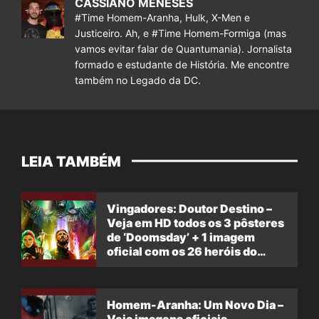
CASSIANO MENESES
#Time Homem-Aranha, Hulk, X-Men e
Justiceiro. Ah, e #Time Homem-Formiga (mas
vamos evitar falar de Quantumania). Jornalista
formado e estudante de História. Me encontre
também no Legado da DC.
LEIA TAMBÉM
Vingadores: Doutor Destino –
Veja em HD todos os 3 pôsteres
de ‘Doomsday’ + 1 imagem
oficial com os 26 heróis do
filme
Homem-Aranha: Um Novo Dia –
Veja imagens oficiais