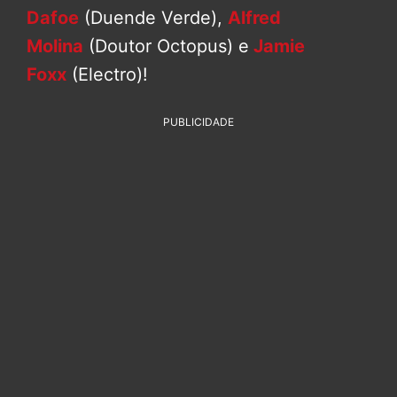
Dafoe
(Duende Verde),
Alfred
Molina
(Doutor Octopus) e
Jamie
Foxx
(Electro)!
PUBLICIDADE