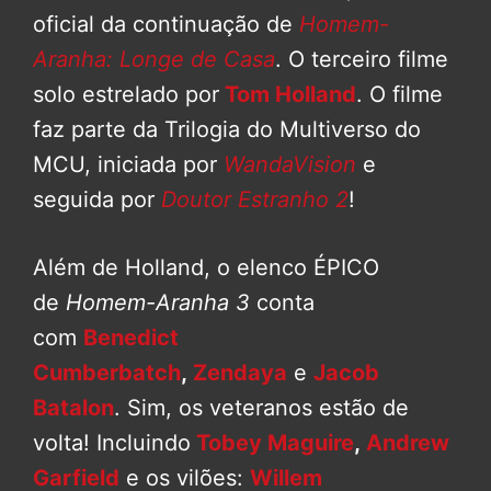
oficial da continuação de
Homem-
Aranha: Longe de Casa
. O terceiro filme
solo estrelado por
Tom Holland
. O filme
faz parte da Trilogia do Multiverso do
MCU, iniciada por
WandaVision
e
seguida por
Doutor Estranho 2
!
Além de Holland, o elenco ÉPICO
de
Homem-Aranha 3
conta
com
Benedict
Cumberbatch
,
Zendaya
e
Jacob
Batalon
. Sim, os veteranos estão de
volta! Incluindo
Tobey Maguire
,
Andrew
Garfield
e os vilões:
Willem