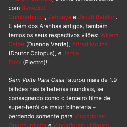
com
Benedict
Cumberbatch
,
Zendaya
e
Jacob Batalon
.
E além dos Aranhas antigos, também
temos os seus respectivos vilões:
Willem
Dafoe
(Duende Verde),
Alfred Molina
(Doutor Octopus), e
Jamie
Foxx
(Electro)!
Sem Volta Para Casa
faturou mais de 1.9
bilhões nas bilheterias mundiais, se
consagrando como o terceiro filme de
super-herói de maior bilheteria –
perdendo somente para
Vingadores:
Guerra Infinita
e
Vingadores: Ultimato