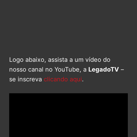
Logo abaixo, assista a um vídeo do
nosso canal no YouTube, a
LegadoTV
–
se inscreva
clicando aqui
.