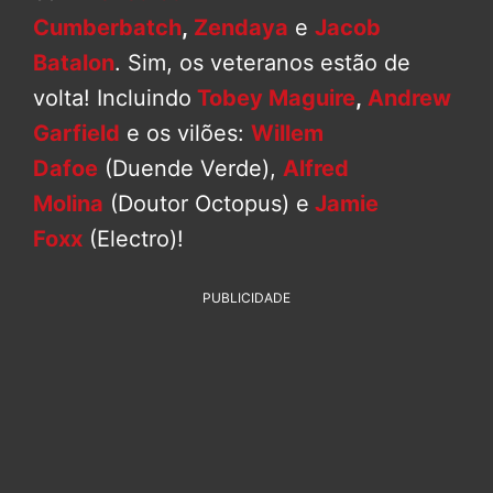
Cumberbatch
,
Zendaya
e
Jacob
Batalon
. Sim, os veteranos estão de
volta! Incluindo
Tobey Maguire
,
Andrew
Garfield
e os vilões:
Willem
Dafoe
(Duende Verde),
Alfred
Molina
(Doutor Octopus) e
Jamie
Foxx
(Electro)!
PUBLICIDADE