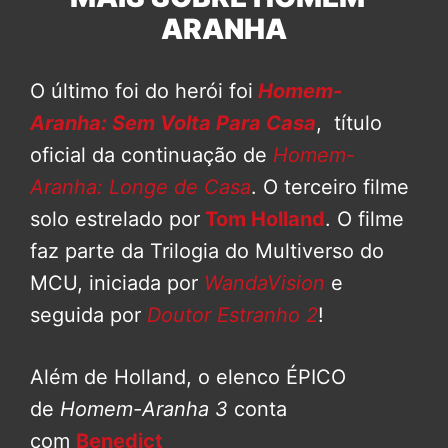
ARANHA
O último foi do herói foi
Homem-
Aranha: Sem Volta Para Casa
, título
oficial da continuação de
Homem-
Aranha: Longe de Casa
. O terceiro filme
solo estrelado por
Tom Holland
. O filme
faz parte da Trilogia do Multiverso do
MCU, iniciada por
WandaVision
e
seguida por
Doutor Estranho 2
!
Além de Holland, o elenco ÉPICO
de
Homem-Aranha 3
conta
com
Benedict