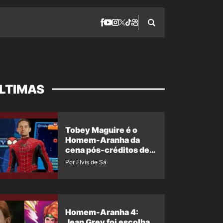
LTIMAS
Tobey Maguire é o
Homem-Aranha da
cena pós-créditos de
Um Novo Dia?
Por Elvis de Sá
Homem-Aranha 4:
Jean Grey foi escolha