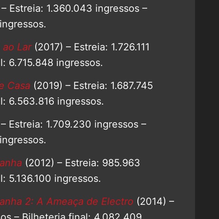
– Estreia: 1.360.043 ingressos –
 ingressos.
 ao Lar
(2017) – Estreia: 1.726.111
al: 6.715.848 ingressos.
e Casa
(2019) – Estreia: 1.687.745
al: 6.563.816 ingressos.
– Estreia: 1.709.230 ingressos –
 ingressos.
ranha
(2012) – Estreia: 985.963
al: 5.136.100 ingressos.
anha 2: A Ameaça de Electro
(2014) –
os – Bilheteria final: 4.082.409