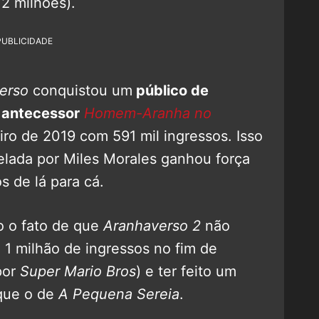
2 milhões).
PUBLICIDADE
erso
conquistou um
público de
 antecessor
Homem-Aranha no
iro de 2019 com 591 mil ingressos. Isso
relada por Miles Morales ganhou força
s de lá para cá.
o o fato de que
Aranhaverso 2
não
 1 milhão de ingressos no fim de
por
Super Mario Bros
) e ter feito um
que o de
A Pequena Sereia
.