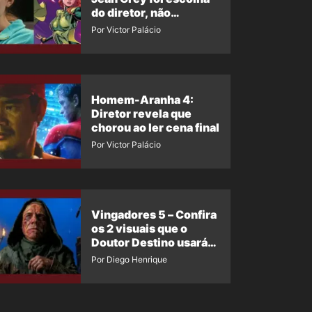
do diretor, não
imposição da Marvel
Por Victor Palácio
Homem-Aranha 4:
Diretor revela que
chorou ao ler cena final
Por Victor Palácio
Vingadores 5 – Confira
os 2 visuais que o
Doutor Destino usará
no filme
Por Diego Henrique