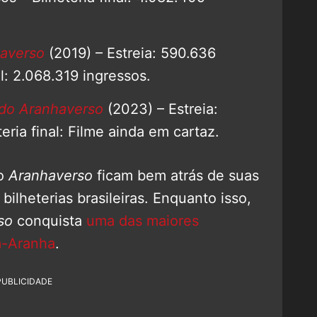
averso
(2019) – Estreia: 590.636
al: 2.068.319 ingressos.
do Aranhaverso
(2023) – Estreia:
eria final: Filme ainda em cartaz.
do
Aranhaverso
ficam bem atrás de suas
bilheterias brasileiras. Enquanto isso,
so
conquista
uma das maiores
m-Aranha
.
PUBLICIDADE