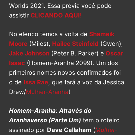
Worlds 2021. Essa prévia você pode
assistir
CLICANDO AQUI!
No elenco temos a volta de
Shameik
Moore
(Miles),
Hailee Steinfeld
(Gwen),
Jake Johnson
(Peter B. Parker) e
Oscar
Isaac
(Homem-Aranha 2099). Um dos
primeiros nomes novos confirmados foi
o de
Issa Rae
, que fará a voz da Jessica
Drew/
Mulher-Aranha
!
Homem-Aranha: Através do
Aranhaverso (Parte Um)
tem o roteiro
assinado por
Dave Callaham
(
Mulher-