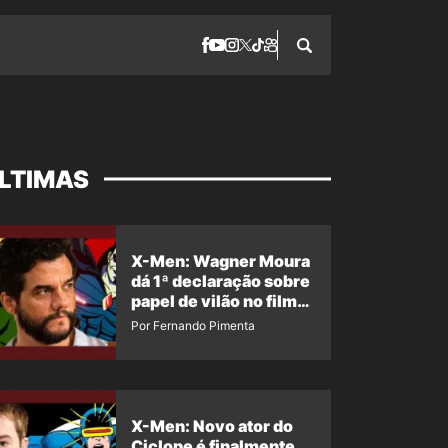
LTIMAS
X-Men: Wagner Moura
dá 1ª declaração sobre
papel de vilão no filme
da Marvel
Por Fernando Pimenta
X-Men: Novo ator do
Ciclope é finalmente