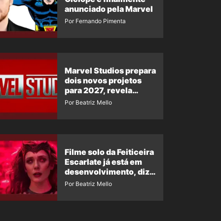
anunciado pela Marvel
Por Fernando Pimenta
Marvel Studios prepara
dois novos projetos
para 2027, revela
insider
Por Beatriz Mello
Filme solo da Feiticeira
Escarlate já está em
desenvolvimento, diz
insider
Por Beatriz Mello