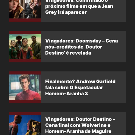
próximo filme em que a Jean
Grey irá aparecer
Vingadores: Doomsday – Cena
pós-créditos de ‘Doutor
Destino’ é revelada
Finalmente? Andrew Garfield
fala sobre O Espetacular
Homem-Aranha 3
Vingadores: Doutor Destino –
Cena final com Wolverine e
Homem-Aranha de Maguire