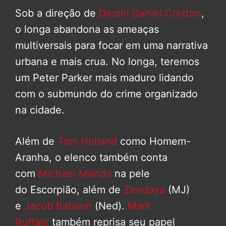
Sob a direção de
Destin Daniel Cretton
,
o longa abandona as ameaças
multiversais para focar em uma narrativa
urbana e mais crua. No longa, teremos
um Peter Parker mais maduro lidando
com o submundo do crime organizado
na cidade.
Além de
Tom Holland
como Homem-
Aranha, o elenco também conta
com
Michael Mando
na pele
do Escorpião, além de
Zendaya
(MJ)
e
Jacob Batalon
(Ned).
Mark
Ruffalo
também reprisa seu papel