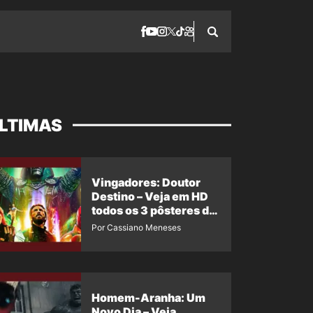
LTIMAS
Vingadores: Doutor
Destino – Veja em HD
todos os 3 pôsteres de
‘Doomsday’ + 1 imagem
Por Cassiano Meneses
oficial com os 26
heróis do filme
Homem-Aranha: Um
Novo Dia – Veja