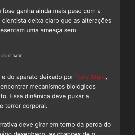
rfose ganha ainda mais peso com a
O cientista deixa claro que as alterações
presentam uma ameaça sem
PUBLICIDADE
s e do aparato deixado por
Tony Stark
,
 encontrar mecanismos biológicos
nto. Essa dinâmica deve puxar a
 terror corporal.
rativa deve girar em torno da perda do
nário desenhado, as chances de o