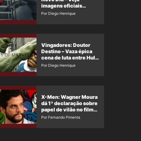
imagens oficiais
descartadas do Hulk
Por Diego Henrique
Cinza no filme
Vingadores: Doutor
Destino – Vaza épica
cena de luta entre Hulk
e o Coisa
Por Diego Henrique
X-Men: Wagner Moura
dá 1ª declaração sobre
papel de vilão no filme
da Marvel
Por Fernando Pimenta