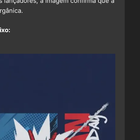
s lançadores, a imagem confirma que a
rgânica.
ixo: