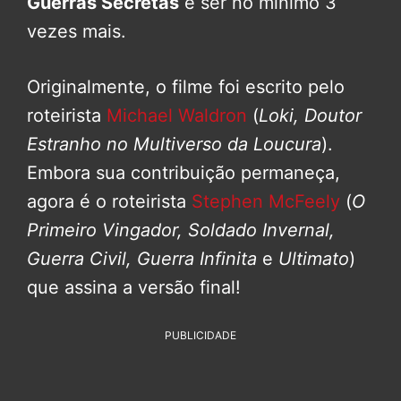
Guerras Secretas
é ser no mínimo 3
vezes mais.
Originalmente, o filme foi escrito pelo
roteirista
Michael Waldron
(
Loki, Doutor
Estranho no Multiverso da Loucura
).
Embora sua contribuição permaneça,
agora é o roteirista
Stephen McFeely
(
O
Primeiro Vingador, Soldado Invernal,
Guerra Civil, Guerra Infinita
e
Ultimato
)
que assina a versão final!
PUBLICIDADE