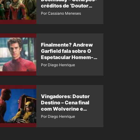
créditos de ‘Doutor
Destino’ é revelada
Por Cassiano Meneses
Finalmente? Andrew
Garfield fala sobre O
Espetacular Homem-
Aranha 3
Por Diego Henrique
Vingadores: Doutor
Destino – Cena final
com Wolverine e
Homem-Aranha de
Por Diego Henrique
Maguire vaza nas
redes