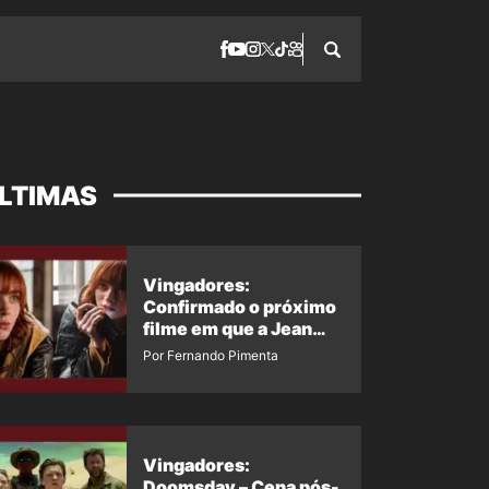
LTIMAS
Vingadores:
Confirmado o próximo
filme em que a Jean
Grey irá aparecer
Por Fernando Pimenta
Vingadores:
Doomsday – Cena pós-