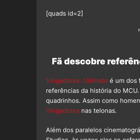
[quads id=2]
Fã descobre referên
Vingadores: Ultimato
é um dos f
referências da história do MCU
quadrinhos. Assim como homen
Vingadores
nas telonas.
Além dos paralelos cinematográf
Studios, às vezes eles se esfo