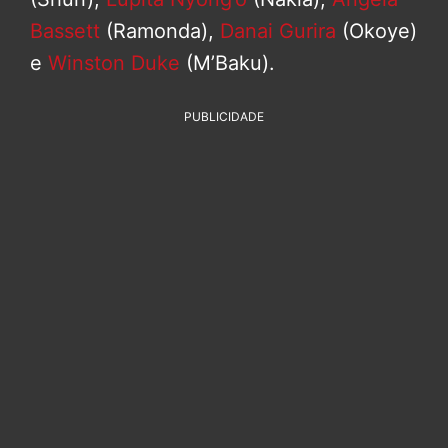
Bassett
(Ramonda),
Danai Gurira
(Okoye)
e
Winston Duke
(M’Baku).
PUBLICIDADE