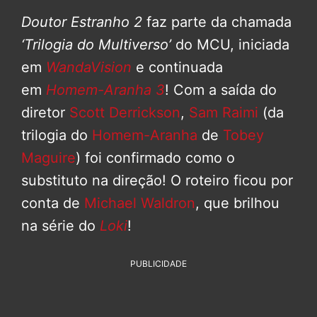
Doutor Estranho 2
faz parte da chamada
‘Trilogia do Multiverso’
do MCU, iniciada
em
WandaVision
e continuada
em
Homem-Aranha 3
! Com a saída do
diretor
Scott Derrickson
,
Sam Raimi
(da
trilogia do
Homem-Aranha
de
Tobey
Maguire
) foi confirmado como o
substituto na direção! O roteiro ficou por
conta de
Michael Waldron
, que brilhou
na série do
Loki
!
PUBLICIDADE