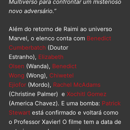
Multiverso para confrontar um misterioso
novo adversário.”
Além do retorno de Raimi ao universo
Marvel, o elenco conta com
Benedict
Cumberbatch
(Doutor
Estranho),
Elizabeth
Olsen
(Wanda),
Benedict
Wong
(Wong),
Chiwetel
Ejiofor
(Mordo),
Rachel McAdams
(Christine Palmer) e
Xochitl Gomez
(America Chavez). E uma bomba:
Patrick
Stewart
está confirmado e voltará como
o Professor Xavier! O filme tem a data de