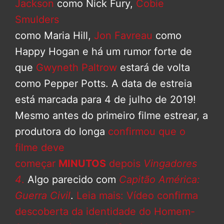
Jackson
como Nick Fury,
Cobie
Smulders
como Maria Hill,
Jon Favreau
como
Happy Hogan e há um rumor forte de
que
Gwyneth Paltrow
estará de volta
como Pepper Potts. A data de estreia
está marcada para 4 de julho de 2019!
Mesmo antes do primeiro filme estrear, a
produtora do longa
confirmou que o
filme deve
começar
MINUTOS
depois
Vingadores
4
.
Algo parecido com
Capitão América:
Guerra Civil
.
Leia mais: Vídeo confirma
descoberta da identidade do Homem-