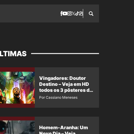
LTIMAS
Vingadores: Doutor
Destino – Veja em HD
todos os 3 pôsteres de
‘Doomsday’ + 1 imagem
Por Cassiano Meneses
oficial com os 26
heróis do filme
Homem-Aranha: Um
Novo Dia – Veja