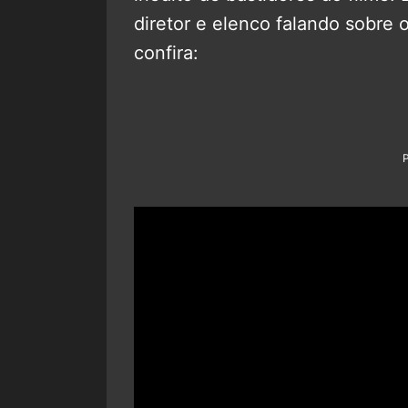
diretor e elenco falando sobre
confira: