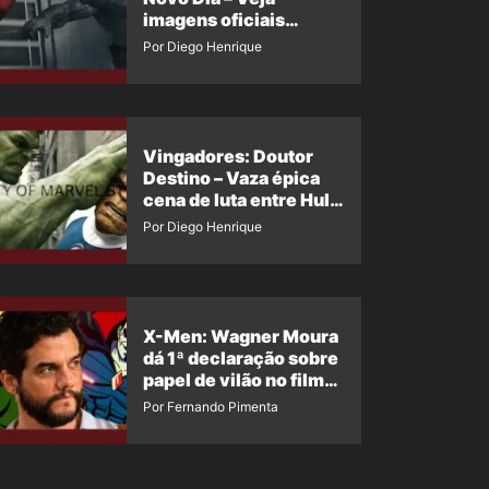
imagens oficiais
descartadas do Hulk
Por Diego Henrique
Cinza no filme
Vingadores: Doutor
Destino – Vaza épica
cena de luta entre Hulk
e o Coisa
Por Diego Henrique
X-Men: Wagner Moura
dá 1ª declaração sobre
papel de vilão no filme
da Marvel
Por Fernando Pimenta