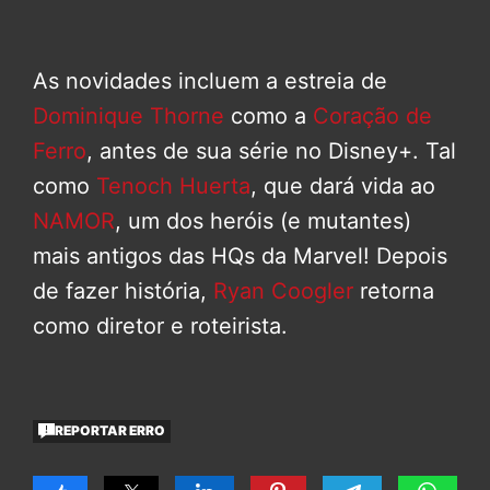
As novidades incluem a estreia de
Dominique Thorne
como a
Coração de
Ferro
, antes de sua série no Disney+. Tal
como
Tenoch Huerta
, que dará vida ao
NAMOR
, um dos heróis (e mutantes)
mais antigos das HQs da Marvel! Depois
de fazer história,
Ryan Coogler
retorna
como diretor e roteirista.
REPORTAR ERRO