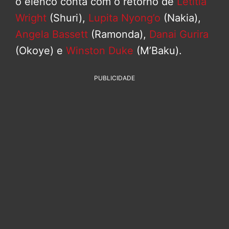
o elenco conta com o retorno de
Letitia
Wright
(Shuri),
Lupita Nyong’o
(Nakia),
Angela Bassett
(Ramonda),
Danai Gurira
(Okoye) e
Winston Duke
(M’Baku).
PUBLICIDADE