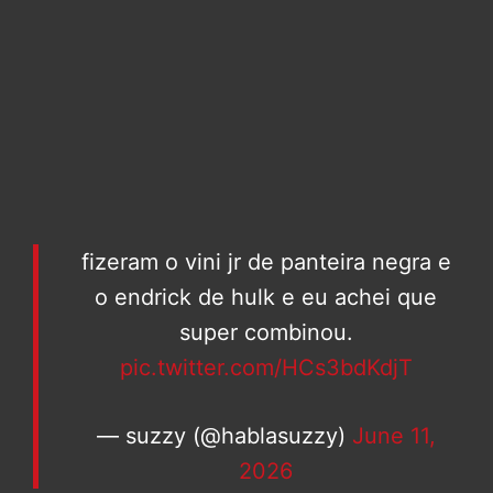
fizeram o vini jr de panteira negra e
o endrick de hulk e eu achei que
super combinou.
pic.twitter.com/HCs3bdKdjT
— suzzy (@hablasuzzy)
June 11,
2026