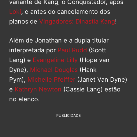
variante de Kang, o Conquistador, após
Loki
,
e antes do cancelamento dos
planos de
Vingadores: Dinastia Kang
!
Além de Jonathan e a dupla titular
interpretada por
Paul Rudd
(Scott
Lang) e
Evangeline Lilly
(Hope van
Dyne),
Michael Douglas
(Hank
Pym),
Michelle Pfeiffer
(Janet Van Dyne)
e
Kathryn Newton
(Cassie Lang) estão
no elenco.
PUBLICIDADE