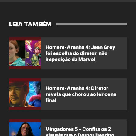
LEIA TAMBÉM
Homem-Aranha 4: Jean Grey
foi escolha do diretor, não
imposição da Marvel
Homem-Aranha 4: Diretor
revela que chorou ao ler cena
final
Vingadores 5 – Confira os 2
visuais que o Doutor Destino