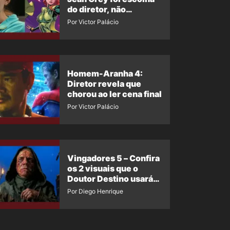
do diretor, não
imposição da Marvel
Por Victor Palácio
Homem-Aranha 4:
Diretor revela que
chorou ao ler cena final
Por Victor Palácio
Vingadores 5 – Confira
os 2 visuais que o
Doutor Destino usará
no filme
Por Diego Henrique