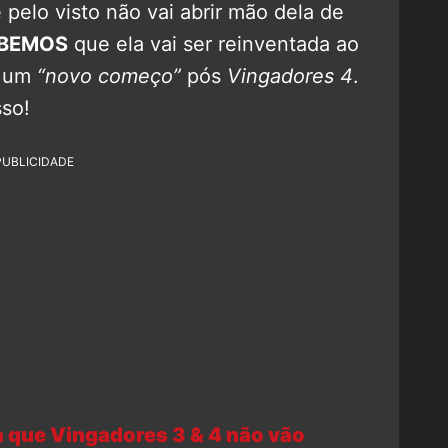
 pelo visto não vai abrir mão dela de
ABEMOS
que ela vai ser reinventada ao
s um
“novo começo”
pós
Vingadores 4
.
sso!
PUBLICIDADE
a que Vingadores 3 & 4 não vão