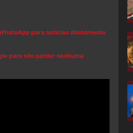
 WhatsApp para notícias diretamente
ogle para não perder nenhuma