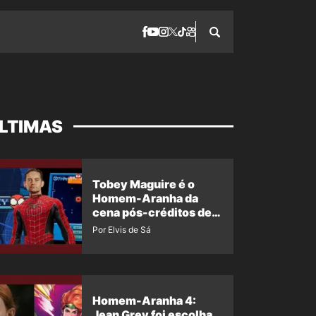
LTIMAS
Tobey Maguire é o
Homem-Aranha da
cena pós-créditos de
Um Novo Dia?
Por Elvis de Sá
Homem-Aranha 4:
Jean Grey foi escolha