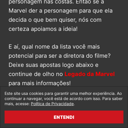
personagem nas costas. Então se a
Marvel der a personagem para que ela
decida o que bem quiser, nós com
certeza apoiamos a ideia!
E aí, qual nome da lista você mais
potencial para ser a diretora do filme?
Deixe suas apostas logo abaixo e
continue de olho no
Legado da Marvel
para mais informações!
Este site usa cookies para garantir uma melhor experiência. Ao
continuar a navegar, você está de acordo com isso. Para saber
Capitã Marvel
contará com
Brie
mais, acesse:
Política de Privacidade
.
Larson
como
Carol Danvers/Capitã
ENTENDI
Marvel
,
Jude Law
, que segundo