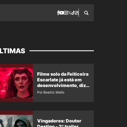
LTIMAS
Filme solo da Feiticeira
Escarlate já está em
desenvolvimento, diz
insider
Por Beatriz Mello
Vingadores: Doutor
Destino – 2º trailer