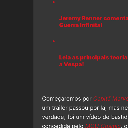
Jeremy Renner comenta 
Guerra Infinita!
Leia as principais teor
a Vespa!
Começaremos por
Capitã Marve
um trailer passou por lá, mas n
verdade, foi um vídeo de basti
concedida pelo
MCU Cosmic
, 