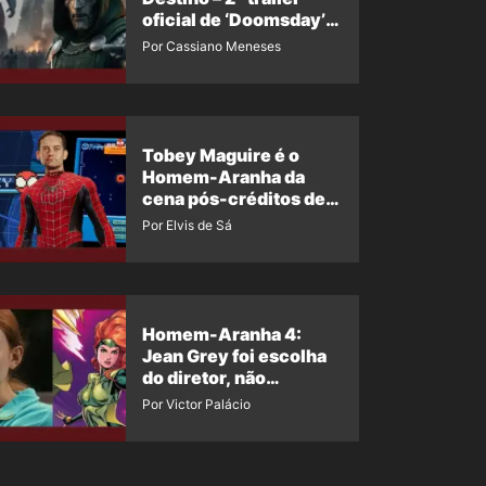
oficial de ‘Doomsday’
ganha nova data para
Por Cassiano Meneses
vazar novamente
Tobey Maguire é o
Homem-Aranha da
cena pós-créditos de
Um Novo Dia?
Por Elvis de Sá
Homem-Aranha 4:
Jean Grey foi escolha
do diretor, não
imposição da Marvel
Por Victor Palácio