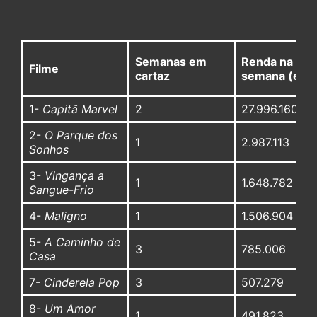
Semanas em
Renda na
Filme
cartaz
semana (em 
1-
Capitã Marvel
2
27.996.160
2-
O Parque dos
1
2.987.113
Sonhos
3-
Vingança a
1
1.648.782
Sangue-Frio
4-
Maligno
1
1.506.904
5-
A Caminho de
3
785.006
Casa
7-
Cinderela Pop
3
507.279
8-
Um Amor
1
491.823