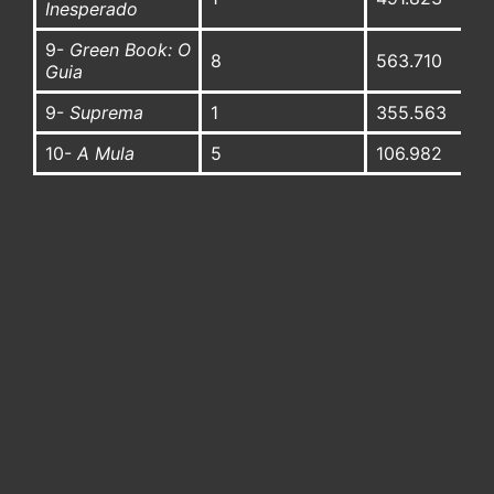
Inesperado
9-
Green Book: O
8
563.710
Guia
9-
Suprema
1
355.563
10-
A Mula
5
106.982