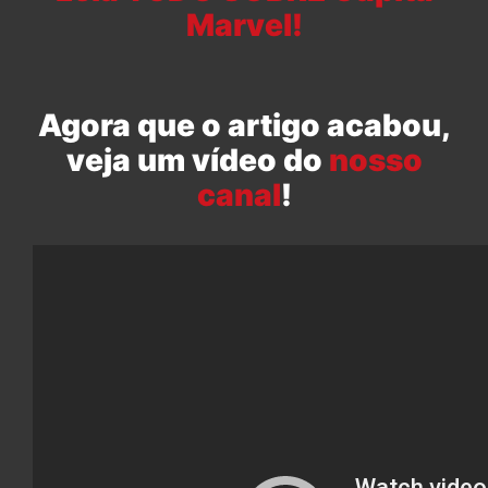
Marvel!
Agora que o artigo acabou,
veja um vídeo do
nosso
canal
!