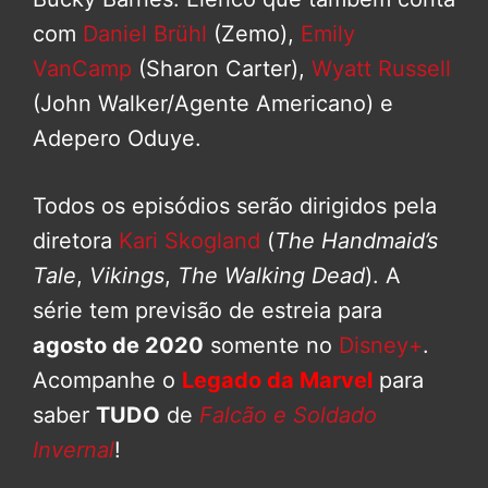
com
Daniel Brühl
(Zemo),
Emily
VanCamp
(Sharon Carter),
Wyatt Russell
(John Walker/Agente Americano) e
Adepero Oduye.
Todos os episódios serão dirigidos pela
diretora
Kari Skogland
(
The Handmaid’s
Tale
,
Vikings
,
The Walking Dead
). A
série tem previsão de estreia para
agosto de 2020
somente no
Disney+
.
Acompanhe o
Legado da Marvel
para
saber
TUDO
de
Falcão e Soldado
Invernal
!