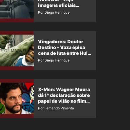
imagens oficiais
descartadas do Hulk
Por Diego Henrique
Cinza no filme
Vingadores: Doutor
Destino – Vaza épica
cena de luta entre Hulk
e o Coisa
Por Diego Henrique
X-Men: Wagner Moura
dá 1ª declaração sobre
papel de vilão no filme
da Marvel
Por Fernando Pimenta