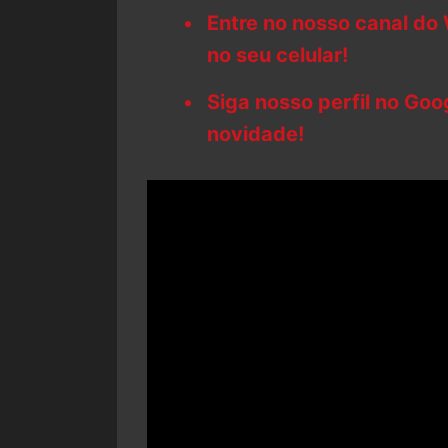
Entre no nosso canal do
no seu celular!
Siga nosso perfil no Go
novidade!