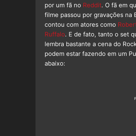
por um fã no
Reddit
. O fã em q
filme passou por gravações na 
contou com atores como
Rober
Ruffalo
. E de fato, tanto o set 
lembra bastante a cena do Rock
podem estar fazendo em um Pu
abaixo: