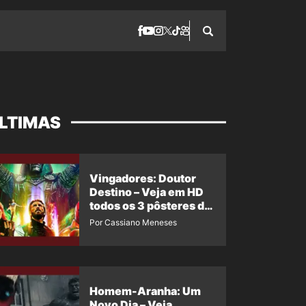
LTIMAS
Vingadores: Doutor
Destino – Veja em HD
todos os 3 pôsteres de
‘Doomsday’ + 1 imagem
Por Cassiano Meneses
oficial com os 26
heróis do filme
Homem-Aranha: Um
Novo Dia – Veja